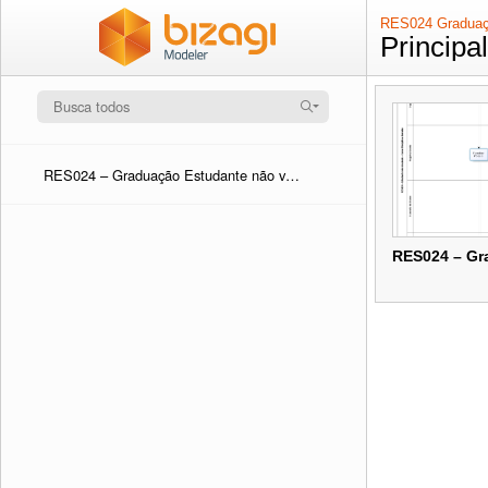
RES024 Graduaçã
Principa
RES024 – Graduação Estudante não vinculado – Cursar Disciplinas Isoladas (RE27)