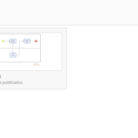
l
1
s publicados
1
rocessos publicados