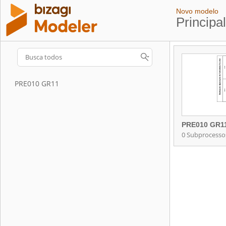
Novo modelo
Principa
PRE010 GR11
PRE010 GR1
0 Subprocesso
PRE010 GR1
Contém 0 Subp